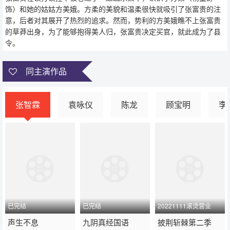
饰）和她的姑姑方美娥。方柔的美貌和温柔很快就吸引了张富贵的注
第6集
第5集
第4集
意，后者对其展开了热烈的追求。然而，势利的方美娥瞧不上张富贵
的草莽出身，为了能够抱得美人归，张富贵决定买官，就此成为了县
第3集
第2集
第1集
令。
同主演作品
张智霖
袁咏仪
陈龙
顾宝明
李
已完结
已完结
20221111滚烫营业
2022 / 内地 / 粤语
声生不息
1993 / 香港 / 普通话
九阴真经国语
2022 / 内地 / 普通话
披荆斩棘第二季