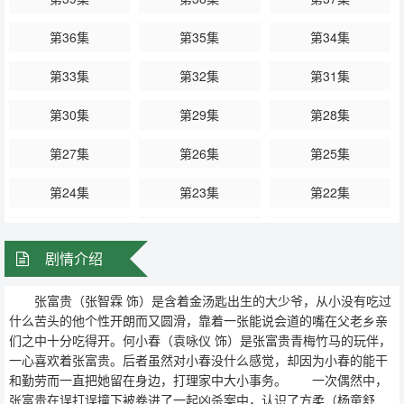
够抱得美人归，张富贵决定买官，就此成为了县令。
第36集
第35集
第34集
第33集
第32集
第31集
第30集
第29集
第28集
第27集
第26集
第25集
第24集
第23集
第22集
第21集
第20集
第19集
剧情介绍
第18集
第17集
第16集
张富贵（张智霖 饰）是含着金汤匙出生的大少爷，从小没有吃过
第15集
第14集
第13集
什么苦头的他个性开朗而又圆滑，靠着一张能说会道的嘴在父老乡亲
们之中十分吃得开。何小春（袁咏仪 饰）是张富贵青梅竹马的玩伴，
第12集
第11集
第10集
一心喜欢着张富贵。后者虽然对小春没什么感觉，却因为小春的能干
和勤劳而一直把她留在身边，打理家中大小事务。 一次偶然中，
第9集
第8集
第7集
张富贵在误打误撞下被卷进了一起凶杀案中，认识了方柔（杨童舒