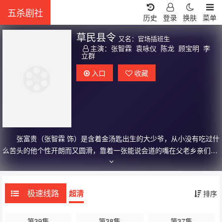
五杀剧社
历史
登录
换肤
菜单
草民县令
又名：官场插班生
主演：
张智霖
袁咏仪
陈龙
顾宝明
李
立群
入口
收藏
张富贵（张智霖 饰）是含着金汤匙出生的大少爷，从小没有吃过什
么苦头的他个性开朗而又圆滑，靠着一张能说会道的嘴在父老乡亲们之
中十分吃得开。何小春（袁咏仪 饰）是张富贵青梅竹马的玩伴，一心喜
欢着张富贵。后者虽然对小春没什么感觉，却因为小春的能干和勤劳而
一直把她留在身边，打理家中大小事务。 一次偶然中，张富贵在误
极速线路
超清
排序
打误撞下被卷进了一起凶杀案中，认识了方柔（杨童舒 饰）和她的姑姑
方美娥。方柔的美貌和温柔很快就吸引了张富贵的注意，后者对其展开
第39集
第38集
第37集
了热烈的追求。然而，势利的方美娥瞧不上张富贵的草莽出身，为了能