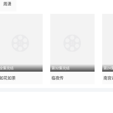
周潇
全集完结
第32集完结
第24
2022 / 内地 / 普通话
2023 / 内地 / 普通话
2025
如花如荼
临夜传
南宫
爱情 短片 古装 国产剧
剧情 奇幻 古装 国产剧
国产