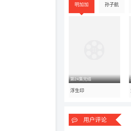
明加加
孙子航
第24集完结
2022 / 内地 / 普通话
浮生印
国产剧 奇幻.古装
用户评论