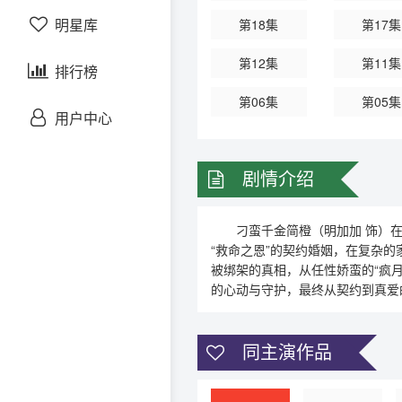
明星库
第18集
第17集
日韩综艺
第12集
第11集
排行榜
欧美综艺
第06集
第05集
用户中心
剧情介绍
刁蛮千金简橙（明加加 饰）在遭
“救命之恩”的契约婚姻，在复杂
被绑架的真相，从任性娇蛮的“疯
的心动与守护，最终从契约到真爱
同主演作品