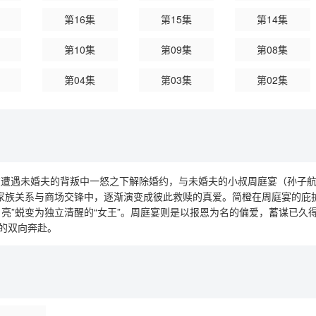
第16集
第15集
第14集
第10集
第09集
第08集
第04集
第03集
第02集
遇未婚夫的背叛中一怒之下解除婚约，与未婚夫的小叔周庭宴（孙子航
的家族关系与商场交锋中，逐渐演变成彼此救赎的真爱。简橙在周庭宴的庇
月亮”蜕变为独立清醒的“女王”。周庭宴则是以报恩为名的偏爱，蓄谋已久
的双向奔赴。