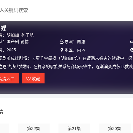
成蝶
演：
明加加
孙子航
型：
国产剧
剧情
导演：
周潇
份：
2025
地区：
内地
视剧茧成蝶剧情：
刁蛮千金简橙（明加加 饰）在遭遇未婚夫的背叛中一怒
命之恩”的契约婚姻，在复杂的家族关系与商场交锋中，逐渐演变成彼此救
娇蛮的“疯月亮”蜕变为独立清醒的“女王”。周庭宴则是以报恩为名的偏爱
高清
入口
收藏
赴。
清
第22集
第21集
第20集