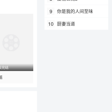
9
你是我的人间至味
10
厨妻当道
集完结
 / 内地 / 普通话
谣
剧