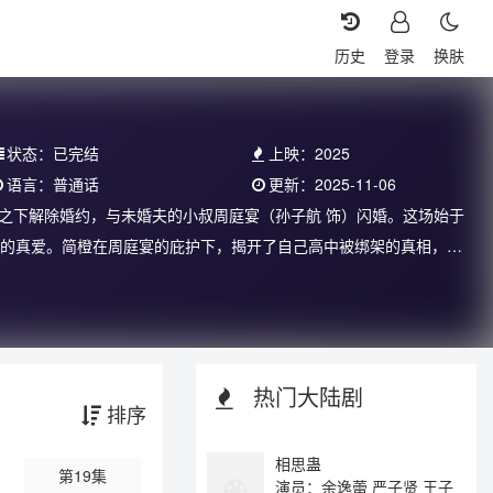
历史
登录
换肤
状态：
已完结
上映：
2025
语言：
普通话
更新：
2025-11-06
之下解除婚约，与未婚夫的小叔周庭宴（孙子航 饰）闪婚。这场始于
赎的真爱。简橙在周庭宴的庇护下，揭开了自己高中被绑架的真相，从
，蓄谋已久得偿所愿。是暗藏多年的心动与守护，最终从契约到真爱的双
热门大陆剧
排序
相思蛊
第19集
演员：余逸蕾 严子贤 王子