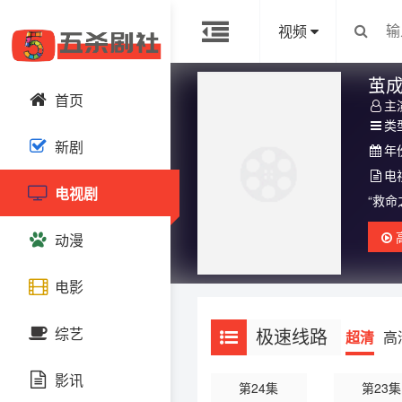
视频
茧
首页
主
类
新剧
年
电
电视剧
“救
任性
动漫
向奔
电影
中国动漫
综艺
极速线路
超清
高
日韩动漫
影讯
欧美动漫
中国综艺
第24集
第23集